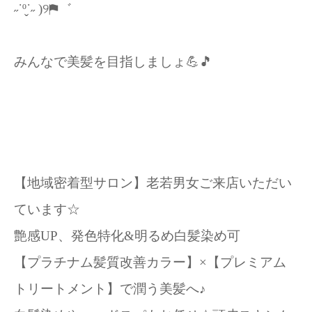
˶˙º̬˙˶ )୨⚑゛
みんなで美髪を目指しましょ💪🎵
【地域密着型サロン】老若男女ご来店いただい
ています☆
艶感UP、発色特化&明るめ白髪染め可
【プラチナム髪質改善カラー】×【プレミアム
トリートメント】で潤う美髪へ♪