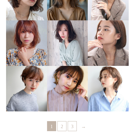
1
2
3
→