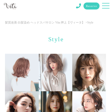
Reserve
髪質改善 白髪染め ヘッドスパサロン Vita 押上【ヴィータ】
>
Style
Style