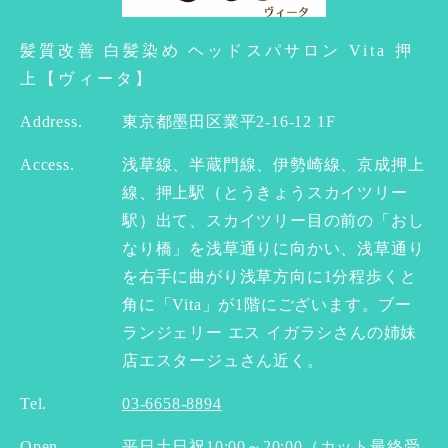
髪質改善 白髪染め ヘッドスパサロン Vita 押
上【ヴィータ】
Address.
東京都墨田区業平2-16-12 1F
Access.
浅草線、半蔵門線、伊勢崎線、京成押上
線、押上駅（とうきょうスカイツリー
駅）出て、スカイツリー目の前の「おし
なり橋」を浅草通りに向かい、浅草通り
を右手に曲がり浅草方向に1分程歩くと
角に「Vita」が1階にございます。ブー
ランジェリー エス イガラシさんの姉妹
店エスタージュさん近く。
Tel.
03-6658-8894
Open.
平日土日祝10:00～20:00（カット最終受