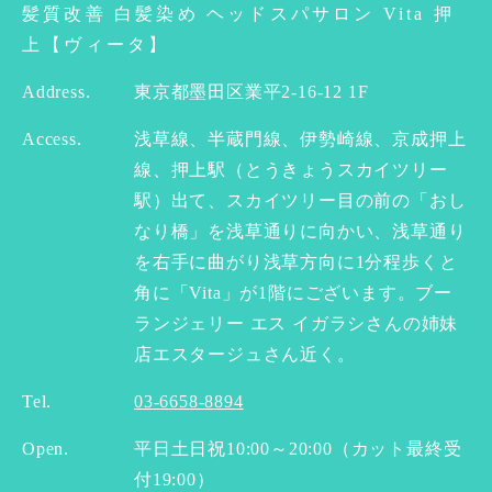
髪質改善 白髪染め ヘッドスパサロン Vita 押
上【ヴィータ】
Address.
東京都墨田区業平2-16-12 1F
Access.
浅草線、半蔵門線、伊勢崎線、京成押上
線、押上駅（とうきょうスカイツリー
駅）出て、スカイツリー目の前の「おし
なり橋」を浅草通りに向かい、浅草通り
を右手に曲がり浅草方向に1分程歩くと
角に「Vita」が1階にございます。ブー
ランジェリー エス イガラシさんの姉妹
店エスタージュさん近く。
Tel.
03-6658-8894
Open.
平日土日祝10:00～20:00（カット最終受
付19:00）