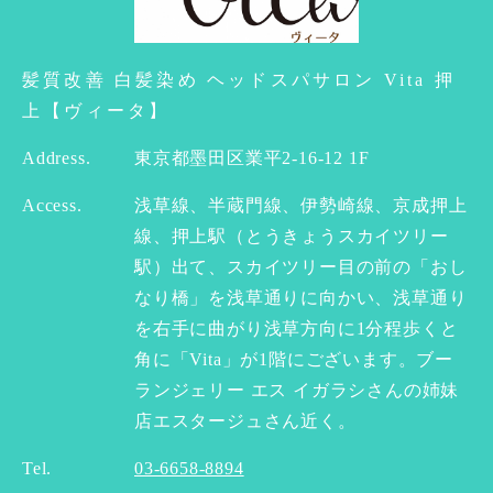
髪質改善 白髪染め ヘッドスパサロン Vita 押
上【ヴィータ】
Address.
東京都墨田区業平2-16-12 1F
Access.
浅草線、半蔵門線、伊勢崎線、京成押上
線、押上駅（とうきょうスカイツリー
駅）出て、スカイツリー目の前の「おし
なり橋」を浅草通りに向かい、浅草通り
を右手に曲がり浅草方向に1分程歩くと
角に「Vita」が1階にございます。ブー
ランジェリー エス イガラシさんの姉妹
店エスタージュさん近く。
Tel.
03-6658-8894