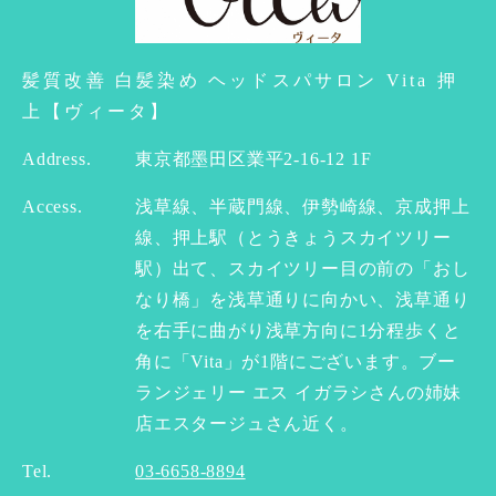
髪質改善 白髪染め ヘッドスパサロン Vita 押
上【ヴィータ】
Address.
東京都墨田区業平2-16-12 1F
Access.
浅草線、半蔵門線、伊勢崎線、京成押上
線、押上駅（とうきょうスカイツリー
駅）出て、スカイツリー目の前の「おし
なり橋」を浅草通りに向かい、浅草通り
を右手に曲がり浅草方向に1分程歩くと
角に「Vita」が1階にございます。ブー
ランジェリー エス イガラシさんの姉妹
店エスタージュさん近く。
Tel.
03-6658-8894