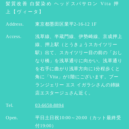
髪質改善 白髪染め ヘッドスパサロン Vita 押
上【ヴィータ】
Address.
東京都墨田区業平2-16-12 1F
Access.
浅草線、半蔵門線、伊勢崎線、京成押上
線、押上駅（とうきょうスカイツリー
駅）出て、スカイツリー目の前の「おし
なり橋」を浅草通りに向かい、浅草通り
を右手に曲がり浅草方向に1分程歩くと
角に「Vita」が1階にございます。ブー
ランジェリー エス イガラシさんの姉妹
店エスタージュさん近く。
Tel.
03-6658-8894
Open.
平日土日祝10:00～20:00（カット最終受
付19:00）