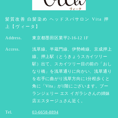
髪質改善 白髪染め ヘッドスパサロン Vita 押
上【ヴィータ】
Address.
東京都墨田区業平2-16-12 1F
Access.
浅草線、半蔵門線、伊勢崎線、京成押上
線、押上駅（とうきょうスカイツリー
駅）出て、スカイツリー目の前の「おし
なり橋」を浅草通りに向かい、浅草通り
を右手に曲がり浅草方向に1分程歩くと
角に「Vita」が1階にございます。ブー
ランジェリー エス イガラシさんの姉妹
店エスタージュさん近く。
Tel.
03-6658-8894