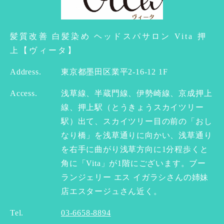
髪質改善 白髪染め ヘッドスパサロン Vita 押
上【ヴィータ】
Address.
東京都墨田区業平2-16-12 1F
Access.
浅草線、半蔵門線、伊勢崎線、京成押上
線、押上駅（とうきょうスカイツリー
駅）出て、スカイツリー目の前の「おし
なり橋」を浅草通りに向かい、浅草通り
を右手に曲がり浅草方向に1分程歩くと
角に「Vita」が1階にございます。ブー
ランジェリー エス イガラシさんの姉妹
店エスタージュさん近く。
Tel.
03-6658-8894