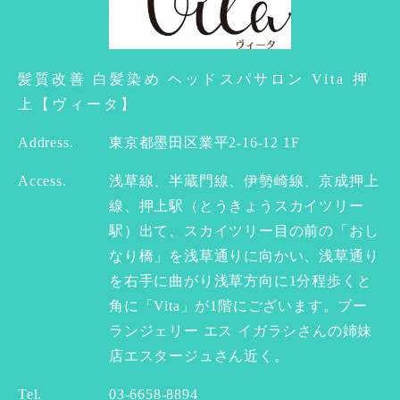
髪質改善 白髪染め ヘッドスパサロン Vita 押
上【ヴィータ】
Address.
東京都墨田区業平2-16-12 1F
Access.
浅草線、半蔵門線、伊勢崎線、京成押上
線、押上駅（とうきょうスカイツリー
駅）出て、スカイツリー目の前の「おし
なり橋」を浅草通りに向かい、浅草通り
を右手に曲がり浅草方向に1分程歩くと
角に「Vita」が1階にございます。ブー
ランジェリー エス イガラシさんの姉妹
店エスタージュさん近く。
Tel.
03-6658-8894