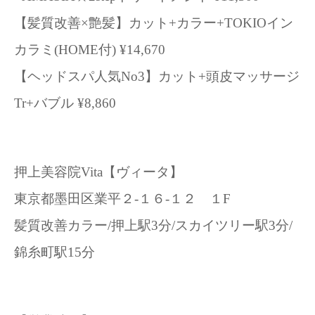
【髪質改善×艶髪】カット+カラー+TOKIOイン
カラミ(HOME付) ¥14,670
【ヘッドスパ人気No3】カット+頭皮マッサージ
Tr+バブル ¥8,860
押上美容院Vita【ヴィータ】
東京都墨田区業平２-１６-１２ １F
髪質改善カラー/押上駅3分/スカイツリー駅3分/
錦糸町駅15分