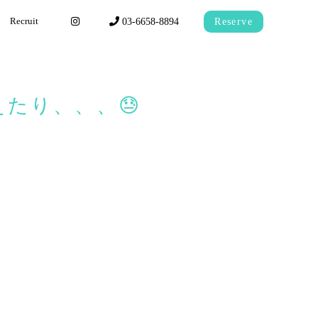
03-6658-8894
Reserve
Recruit
たり、、、😓