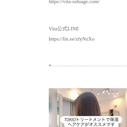
https://vita-oshiage.com/
Vita公式LINE
https://lin.ee/zfyNzXo
*┈┈┈┈┈┈┈┈┈┈┈┈┈┈┈