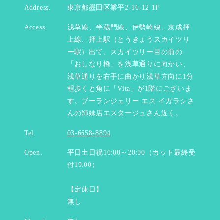
Address.
東京都墨田区業平2-16-12 1F
Access.
浅草線、半蔵門線、伊勢崎線、京成押
上線、押上駅（とうきょうスカイツリ
ー駅）出て、スカイツリー目の前の
「おしなり橋」を浅草通りに向かい、
浅草通りを右手に曲がり浅草方向に1分
程歩くと角に「Vita」が1階にございま
す。ブーランジェリー エス イガラシさ
んの姉妹店エスタージュさん近く。
Tel.
03-6658-8894
Open.
平日土日祝10:00～20:00（カット最終受
付19:00）
【定休日】
無し