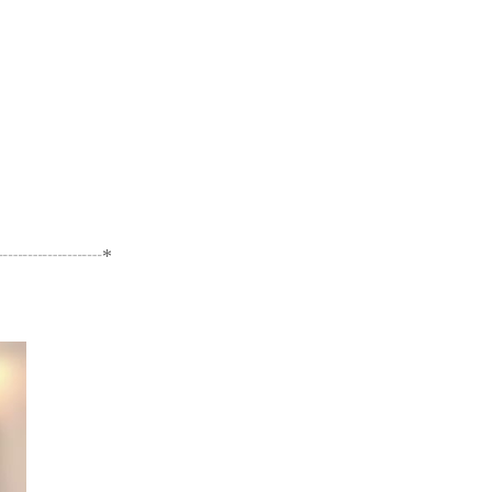
┈┈┈┈┈*