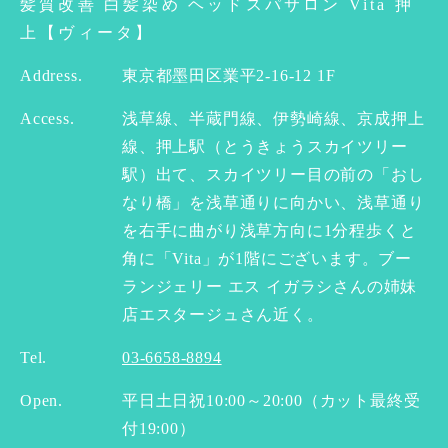
髪質改善 白髪染め ヘッドスパサロン Vita 押
上【ヴィータ】
Address.
東京都墨田区業平2-16-12 1F
Access.
浅草線、半蔵門線、伊勢崎線、京成押上
線、押上駅（とうきょうスカイツリー
駅）出て、スカイツリー目の前の「おし
なり橋」を浅草通りに向かい、浅草通り
を右手に曲がり浅草方向に1分程歩くと
角に「Vita」が1階にございます。ブー
ランジェリー エス イガラシさんの姉妹
店エスタージュさん近く。
Tel.
03-6658-8894
Open.
平日土日祝10:00～20:00（カット最終受
付19:00）