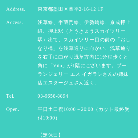
Address.
東京都墨田区業平2-16-12 1F
Access.
浅草線、半蔵門線、伊勢崎線、京成押上
線、押上駅（とうきょうスカイツリー
駅）出て、スカイツリー目の前の「おし
なり橋」を浅草通りに向かい、浅草通り
を右手に曲がり浅草方向に1分程歩くと
角に「Vita」が1階にございます。ブー
ランジェリー エス イガラシさんの姉妹
店エスタージュさん近く。
Tel.
03-6658-8894
Open.
平日土日祝10:00～20:00（カット最終受
付19:00）
【定休日】