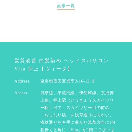
記事一覧
髪質改善 白髪染め ヘッドスパサロン
Vita 押上【ヴィータ】
Address.
東京都墨田区業平2-16-12 1F
Access.
浅草線、半蔵門線、伊勢崎線、京成押
上線、押上駅（とうきょうスカイツリ
ー駅）出て、スカイツリー目の前の
「おしなり橋」を浅草通りに向かい、
浅草通りを右手に曲がり浅草方向に1分
程歩くと角に「Vita」が1階にございま