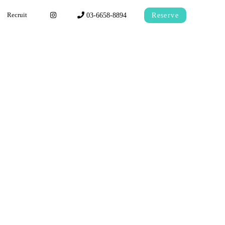
03-6658-8894
Reserve
Recruit