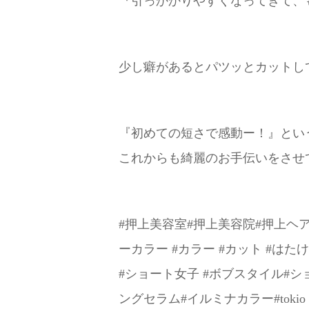
『引っかかりやすくなってきて、
少し癖があるとパツッとカットし
『初めての短さで感動ー！』とい
これからも綺麗のお手伝いをさせていた
#押上美容室#押上美容院#押上ヘアサ
ーカラー #カラー #カット #は
#ショート女子 #ボブスタイル#シ
ングセラム#イルミナカラー#tok