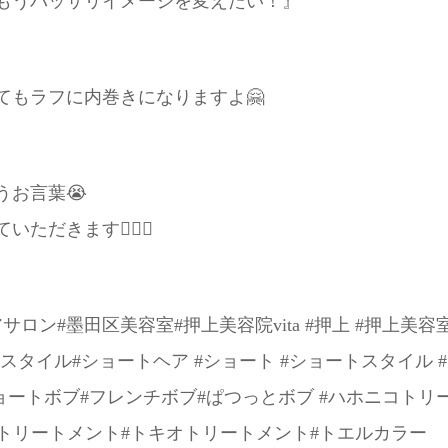
もうバッサリイメージを変えたい！』
てもラフに内巻きになりますよ🤗
うお言葉😭
だきます💇🏻‍♀️
ロン#墨田区美容室#押上美容院vita #押上 #押上美容室v
たけスタイル#ショートヘア #ショート #ショートスタイル
ョートボブ#フレンチボブ#ぱつっとボブ #ハホニコトリー
ioトリートメント#トキオトリートメント#トエルカラー