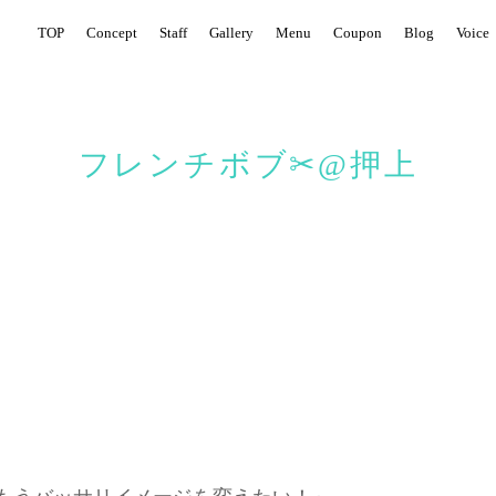
TOP
Concept
Staff
Gallery
Menu
Coupon
Blog
Voice
フレンチボブ✂@押上