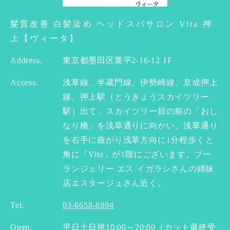
髪質改善 白髪染め ヘッドスパサロン Vita 押
上【ヴィータ】
Address.
東京都墨田区業平2-16-12 1F
Access.
浅草線、半蔵門線、伊勢崎線、京成押上
線、押上駅（とうきょうスカイツリー
駅）出て、スカイツリー目の前の「おし
なり橋」を浅草通りに向かい、浅草通り
を右手に曲がり浅草方向に1分程歩くと
角に「Vita」が1階にございます。ブー
ランジェリー エス イガラシさんの姉妹
店エスタージュさん近く。
Tel.
03-6658-8894
Open.
平日土日祝10:00～20:00（カット最終受