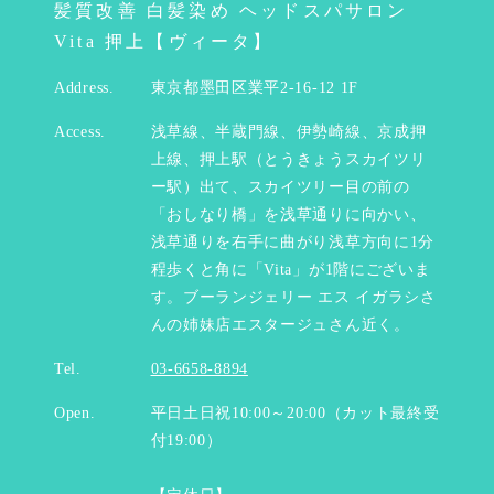
髪質改善 白髪染め ヘッドスパサロン
Vita 押上【ヴィータ】
Address.
東京都墨田区業平2-16-12 1F
Access.
浅草線、半蔵門線、伊勢崎線、京成押
上線、押上駅（とうきょうスカイツリ
ー駅）出て、スカイツリー目の前の
「おしなり橋」を浅草通りに向かい、
浅草通りを右手に曲がり浅草方向に1分
程歩くと角に「Vita」が1階にございま
す。ブーランジェリー エス イガラシさ
んの姉妹店エスタージュさん近く。
Tel.
03-6658-8894
Open.
平日土日祝10:00～20:00（カット最終受
付19:00）