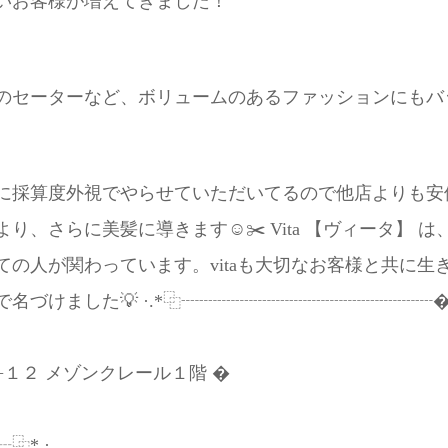
いお客様が増えてきました！
のセーターなど、ボリュームのあるファッションにもバッ
採算度外視でやらせていただいてるので他店よりも安価で
り、さらに美髪に導きます☺️✂️ Vita 【ヴィータ】 
ての人が関わっています。vitaも大切なお客様と共に
名づけました💡 ·.*⿻┈┈┈┈┈┈┈┈┈┈┈┈┈┈
１２ メゾンクレール１階 �
.· .