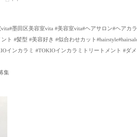
ita#墨田区美容室vita #美容室vita#ヘアサロン#ヘアカ
#髪型 #美容好き #似合わせカット#hairstyle#hairs
OKIOインカラミ #TOKIOインカラミトリートメント #ダ
募集