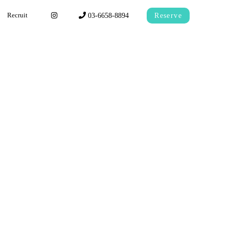
03-6658-8894
Reserve
Recruit