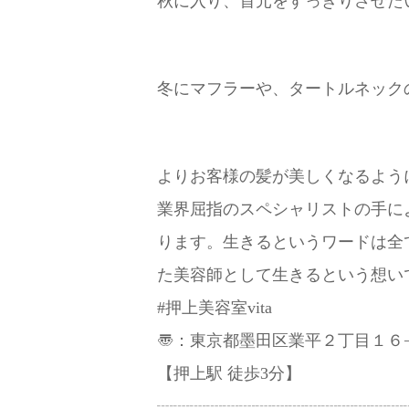
秋に入り、首元をすっきりさせた
冬にマフラーや、タートルネック
よりお客様の髪が美しくなるように
業界屈指のスペシャリストの手によ
ります。生きるというワードは全
た美容師として生きるという想いで
#押上美容室vita
〠：東京都墨田区業平２丁目１６−
【押上駅 徒歩3分】
┈┈┈┈┈┈┈┈┈┈┈┈┈┈┈┈⿻*