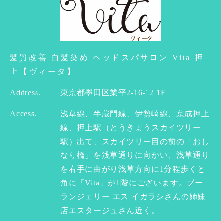
髪質改善 白髪染め ヘッドスパサロン Vita 押
上【ヴィータ】
Address.
東京都墨田区業平2-16-12 1F
Access.
浅草線、半蔵門線、伊勢崎線、京成押上
線、押上駅（とうきょうスカイツリー
駅）出て、スカイツリー目の前の「おし
なり橋」を浅草通りに向かい、浅草通り
を右手に曲がり浅草方向に1分程歩くと
角に「Vita」が1階にございます。ブー
ランジェリー エス イガラシさんの姉妹
店エスタージュさん近く。