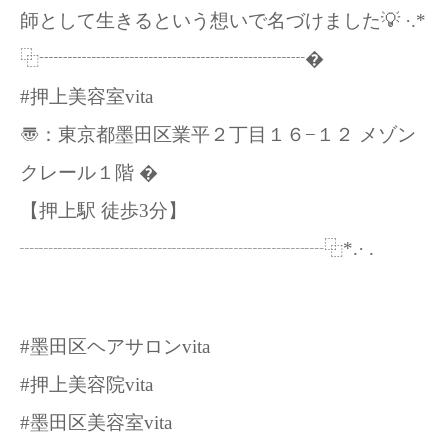
師として生きるという想いで名づけました💡 ·.*
⿻┈┈┈┈┈┈┈┈┈┈┈┈┈┈�
#押上美容室vita
〠：東京都墨田区業平２丁目１６−１２ メゾン
クレール１階 �
【押上駅 徒歩3分】
┈┈┈┈┈┈┈┈┈┈┈┈┈┈┈┈⿻*.· .
#墨田区ヘアサロンvita
#押上美容院vita
#墨田区美容室vita