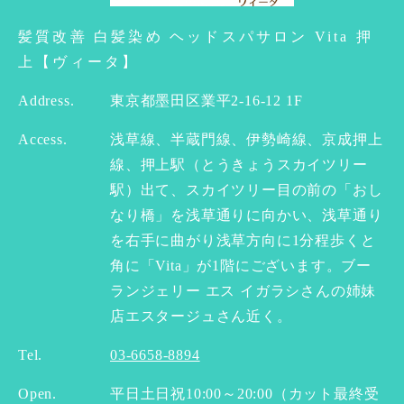
髪質改善 白髪染め ヘッドスパサロン Vita 押
上【ヴィータ】
Address.
東京都墨田区業平2-16-12 1F
Access.
浅草線、半蔵門線、伊勢崎線、京成押上
線、押上駅（とうきょうスカイツリー
駅）出て、スカイツリー目の前の「おし
なり橋」を浅草通りに向かい、浅草通り
を右手に曲がり浅草方向に1分程歩くと
角に「Vita」が1階にございます。ブー
ランジェリー エス イガラシさんの姉妹
店エスタージュさん近く。
Tel.
03-6658-8894
Open.
平日土日祝10:00～20:00（カット最終受