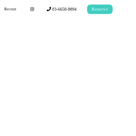
03-6658-8894
Reserve
Recruit