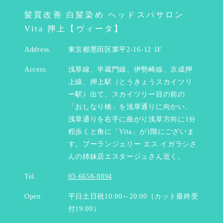
髪質改善 白髪染め ヘッドスパサロン
Vita 押上【ヴィータ】
Address.
東京都墨田区業平2-16-12 1F
Access.
浅草線、半蔵門線、伊勢崎線、京成押
上線、押上駅（とうきょうスカイツリ
ー駅）出て、スカイツリー目の前の
「おしなり橋」を浅草通りに向かい、
浅草通りを右手に曲がり浅草方向に1分
程歩くと角に「Vita」が1階にございま
す。ブーランジェリー エス イガラシさ
んの姉妹店エスタージュさん近く。
Tel.
03-6658-8894
Open.
平日土日祝10:00～20:00（カット最終受
付19:00）